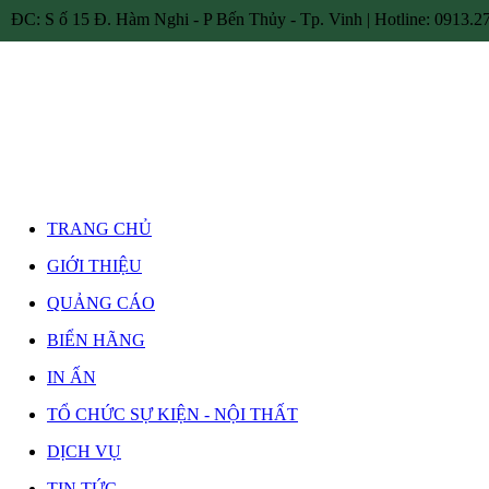
ĐC: S ố 15 Đ. Hàm Nghi - P Bến Thủy - Tp. Vinh | Hotline: 0913.27
TRANG CHỦ
GIỚI THIỆU
QUẢNG CÁO
BIỂN HÃNG
IN ẤN
TỔ CHỨC SỰ KIỆN - NỘI THẤT
DỊCH VỤ
TIN TỨC