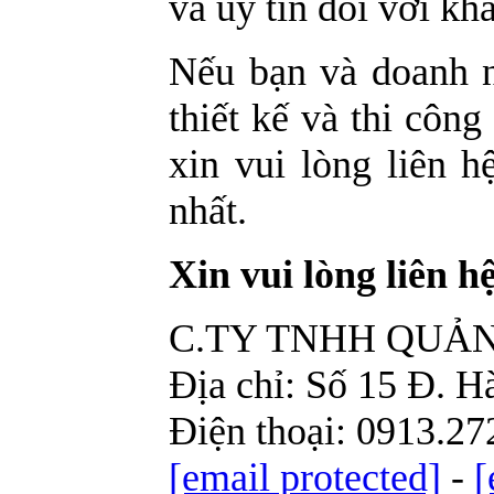
và uy tín đối với kh
Nếu bạn và doanh n
thiết kế và thi côn
xin vui lòng liên h
nhất.
Xin vui lòng liên h
C.TY TNHH QUẢ
Địa chỉ: Số 15 Đ. H
Điện thoại: 0913.27
[email protected]
-
[