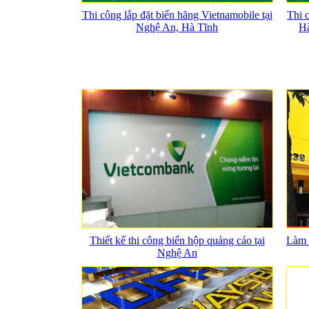
Thi công lắp đặt biển hãng Vietnamobile tại
Thi 
Nghệ An, Hà Tĩnh
Hà
Thiết kế thi công biển hộp quảng cáo tại
Làm b
Nghệ An