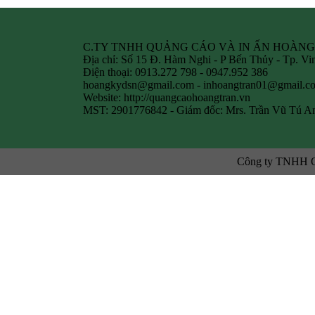
C.TY TNHH QUẢNG CÁO VÀ IN ẤN HOÀN
Địa chỉ: Số 15 Đ. Hàm Nghi - P Bến Thủy - Tp. Vi
Điện thoại: 0913.272 798 - 0947.952 386
hoangkydsn@gmail.com
-
inhoangtran01@gmail.c
Website: http://quangcaohoangtran.vn
MST: 2901776842 - Giám đốc: Mrs. Trần Vũ Tú A
Công ty TNHH Qu