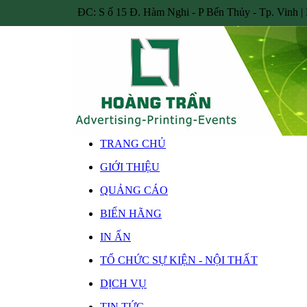
ĐC: S ố 15 Đ. Hàm Nghi - P Bến Thủy - Tp. Vinh | 
TRANG CHỦ
GIỚI THIỆU
QUẢNG CÁO
BIỂN HÃNG
IN ẤN
TỔ CHỨC SỰ KIỆN - NỘI THẤT
DỊCH VỤ
TIN TỨC